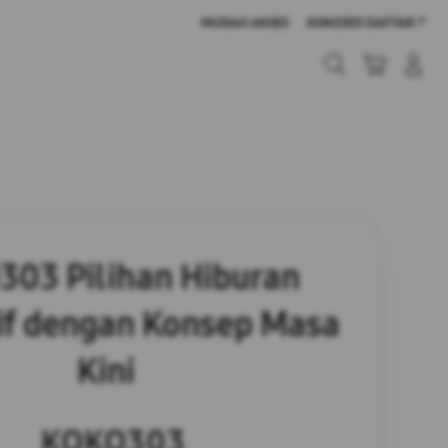
MUDAH AKSES
KOKO303 DAFTAR
Cari
Troli
Login/Sign-Up
Cari
O303
Pilihan Hiburan
tif dengan Konsep Masa
Kini
KOKO303