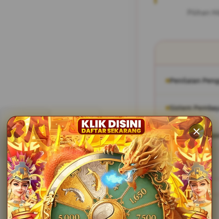
Pilihan H
Penilaian Pen
Sistem Pemba
+4 lebih
Layanan Suppo
banyak
Platform