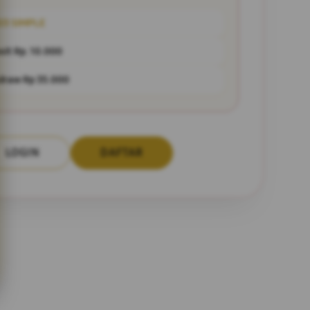
03 SIMPLE
it Rp. 10.000
draw Rp 35.000
LOGIN
DAFTAR