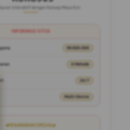
iburan Interaktif dengan Konsep Masa Kini
INFORMASI SITUS
gguna
99.000.000
yaran
4 Metode
rt
24/7
Multi-Device
PENAWARAN SPESIAL