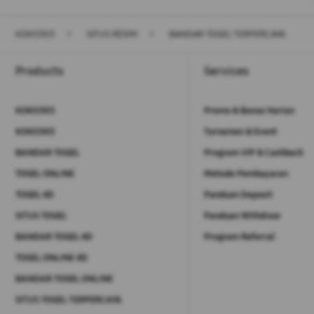
KOKO303
>
SITUS RESMI
>
BANDAR TOGEL TERPERCAYA
Footer Navigation
Products
Services
KOKO303
Promo & Bonus Harian
KOKO303
Turnamen & Event
BANDAR TOGEL
Program VIP & Cashback
TOGEL ONLINE
Metode Pembayaran
TOGEL 4D
Panduan Deposit
SITUS TOGEL
Panduan Withdraw
BANDAR TOGEL 4D
Program Referral
TOGEL ONLINE 4D
BANDAR TOGEL ONLINE
SITUS TOGEL TERPERCAYA