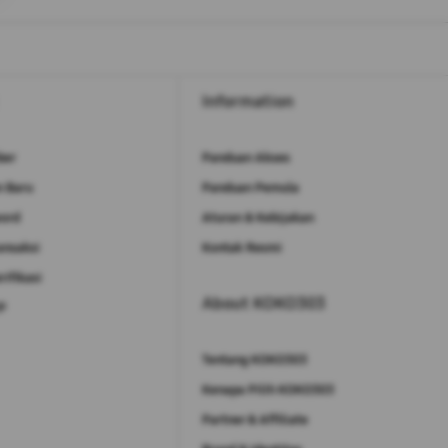
Information
ber
Panduan Akses
n Baru
Panduan Pemula
ord
Aturan & Kebijakan
ansaksi
Kontak Resmi
ifikasi
About KOKO303
P
Tentang KOKO303
Kenapa Pilih KOKO303
Partner & Affiliate