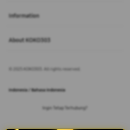
Buka
Information
Buka
About KOKO303
© 2025 KOKO303. All rights reserved.
Indonesia / Bahasa Indonesia
Ingin Tetap Terhubung?