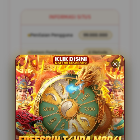
INFORMASI SITUS
Penilaian Pengguna
99.000.000
Sistem Pembayaran
4 Metode
Layanan Support
24/7
Platform
Multi-Device
PENAWARAN SPESIAL
FITUR KOKO303 SIMPLE