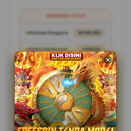
INFORMASI SITUS
Penilaian Pengguna
99.000.000
Sistem Pembayaran
4 Metode
Layanan Support
24/7
Platform
Multi-Device
PENAWARAN SPESIAL
FITUR KOKO303 SIMPLE