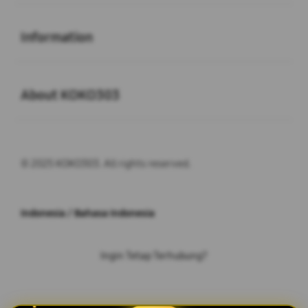
Buka
Information
Buka
About KOKO303
© 2025 KOKO303. All rights reserved.
Indonesia / Bahasa Indonesia
Ingin Tetap Terhubung?