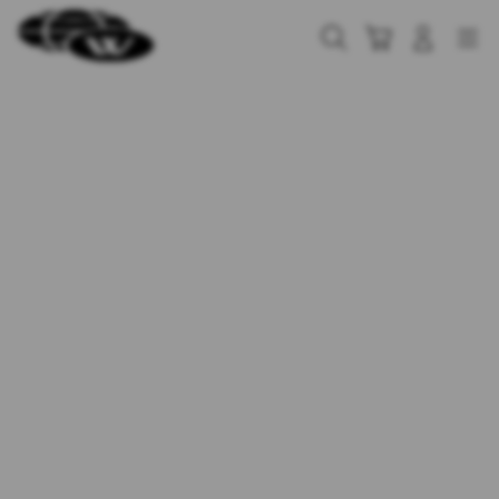
Skip
to
Cari
Troli
Login
Navigation
content