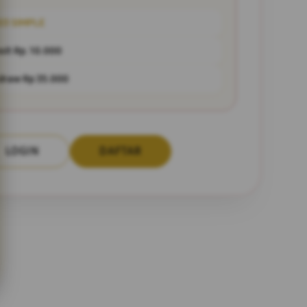
03 SIMPLE
it Rp. 10.000
draw Rp 35.000
LOGIN
DAFTAR