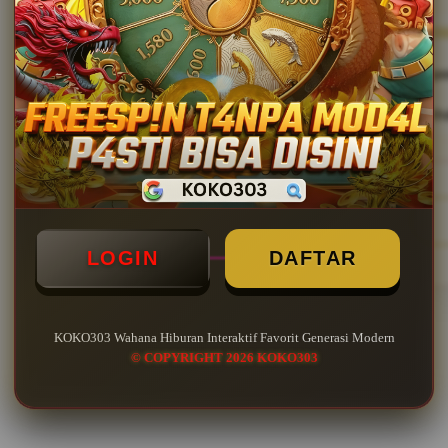
FITUR KOKO3
Minimal Depos
Minimal With
LOGIN
DAFTAR
KOKO303 Wahana Hiburan Interaktif Favorit Generasi Modern
© COPYRIGHT 2026 KOKO303