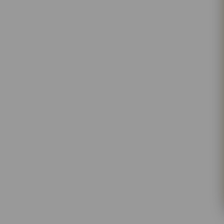
Layer Popup Close