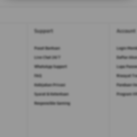
Support
Account
Pusat Bantuan
Login Mem
Live Chat 24/7
Daftar Aku
WhatsApp Support
Lupa Passw
FAQ
Riwayat Tr
Kebijakan Privasi
Panduan Ver
Syarat & Ketentuan
Program VI
Responsible Gaming