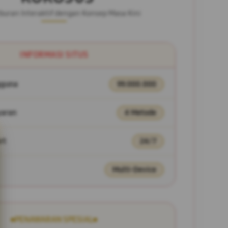
iburan Interaktif dengan Konsep Masa Kini
INFORMASI SITUS
gguna
99.000.000
yaran
4 Metode
rt
24/7
Multi-Device
PENAWARAN SPESIAL