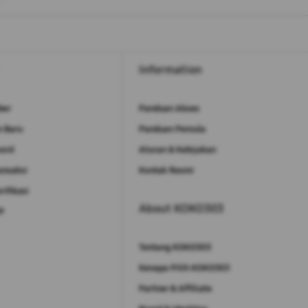
Information
ber
Panduan Akses
n Baru
Panduan Pemula
ord
Aturan & Kebijakan
ansaksi
Kontak Resmi
ifikasi
About KOKO303
P
Tentang KOKO303
Kenapa Pilih KOKO303
Partner & Affiliate