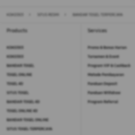
KOKO303
>
SITUS RESMI
>
BANDAR TOGEL TERPERCAYA
Footer Navigation
Products
Services
KOKO303
Promo & Bonus Harian
KOKO303
Turnamen & Event
BANDAR TOGEL
Program VIP & Cashback
TOGEL ONLINE
Metode Pembayaran
TOGEL 4D
Panduan Deposit
SITUS TOGEL
Panduan Withdraw
BANDAR TOGEL 4D
Program Referral
TOGEL ONLINE 4D
BANDAR TOGEL ONLINE
SITUS TOGEL TERPERCAYA