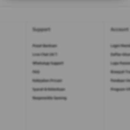
Support
Account
Pusat Bantuan
Login Mem
Live Chat 24/7
Daftar Aku
WhatsApp Support
Lupa Passw
FAQ
Riwayat Tr
Kebijakan Privasi
Panduan Ver
Syarat & Ketentuan
Program VI
Responsible Gaming