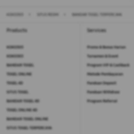
KOKO303
>
SITUS RESMI
>
BANDAR TOGEL TERPERCAYA
Footer Navigation
Products
Services
KOKO303
Promo & Bonus Harian
KOKO303
Turnamen & Event
BANDAR TOGEL
Program VIP & Cashback
TOGEL ONLINE
Metode Pembayaran
TOGEL 4D
Panduan Deposit
SITUS TOGEL
Panduan Withdraw
BANDAR TOGEL 4D
Program Referral
TOGEL ONLINE 4D
BANDAR TOGEL ONLINE
SITUS TOGEL TERPERCAYA