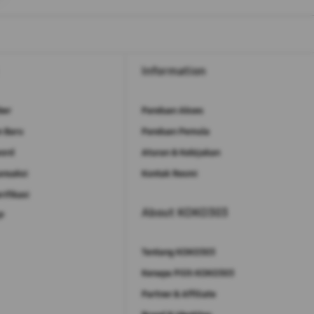
Information
ber
Panduan Akses
n Baru
Panduan Pemula
ord
Aturan & Kebijakan
ansaksi
Kontak Resmi
ifikasi
About KOKO303
P
Tentang KOKO303
Kenapa Pilih KOKO303
Partner & Affiliate