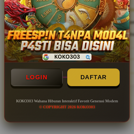
FITUR KOKO3
Minimal Depos
Minimal With
LOGIN
DAFTAR
KOKO303 Wahana Hiburan Interaktif Favorit Generasi Modern
© COPYRIGHT 2026 KOKO303