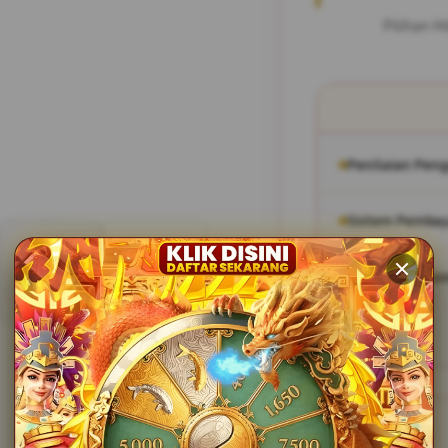
Pilihan H
Penilaian Pen
Sistem Pemba
+4 lebih
Layanan Suppo
banyak
Platform