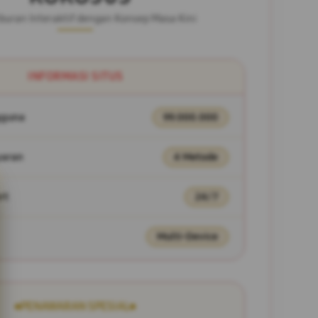
iburan Interaktif dengan Konsep Masa Kini
INFORMASI SITUS
gguna
99.000.000
yaran
4 Metode
rt
24/7
Multi-Device
PENAWARAN SPESIAL