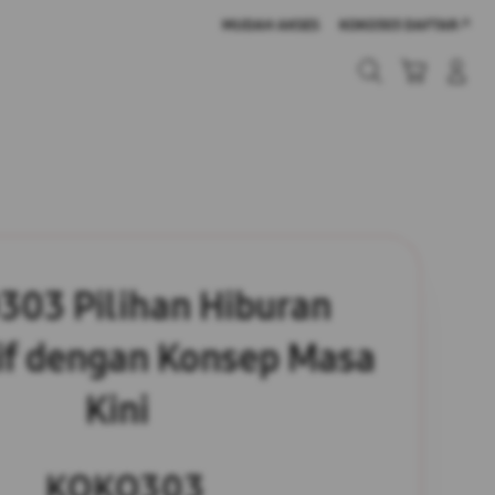
MUDAH AKSES
KOKO303 DAFTAR
Cari
Troli
Login/Sign-Up
Cari
O303
Pilihan Hiburan
tif dengan Konsep Masa
Kini
KOKO303