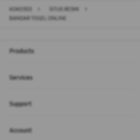
KOKO303
>
SITUS RESMI
>
BANDAR TOGEL ONLINE
Buka
Footer Navigation
Products
Buka
Services
Buka
Support
Buka
Account