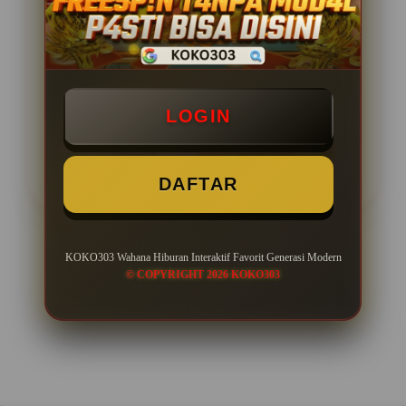
Minimal Deposit Rp. 10.000
Minimal Withdraw Rp 35.000
LOGIN
LOGIN
DAFTAR
DAFTAR
KOKO303 Wahana Hiburan Interaktif Favorit Generasi Modern
Layer Popup Close
© COPYRIGHT 2026 KOKO303