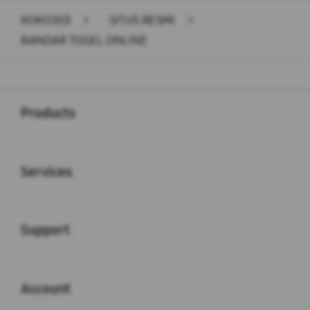
KOKO303
>
SITUS RESMI
>
BANDAR TOGEL ONLINE
Buka
Footer Navigation
Products
Buka
Services
Buka
Support
Buka
Account