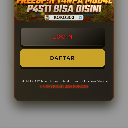
Minimal Deposit Rp. 10.000
Minimal Withdraw Rp 35.000
LOGIN
LOGIN
DAFTAR
DAFTAR
KOKO303 Wahana Hiburan Interaktif Favorit Generasi Modern
Layer Popup Close
© COPYRIGHT 2026 KOKO303