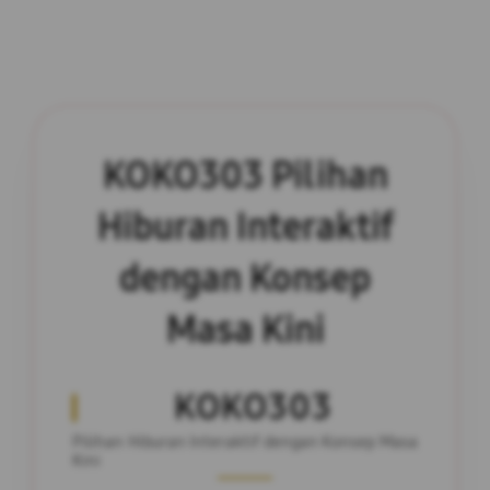
KOKO303
Pilihan
Hiburan Interaktif
dengan Konsep
Masa Kini
KOKO303
Pilihan Hiburan Interaktif dengan Konsep Masa
Kini