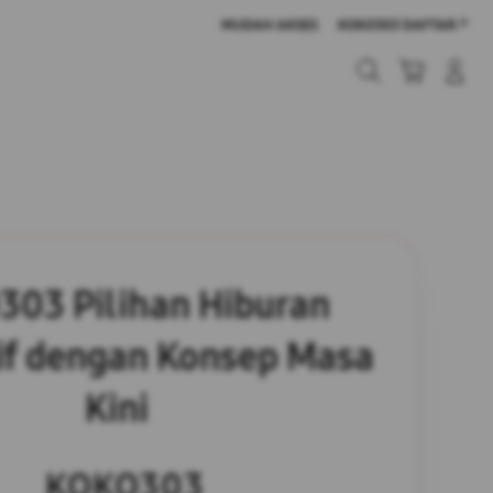
MUDAH AKSES
KOKO303 DAFTAR
Cari
Troli
Login/Sign-Up
Cari
O303
Pilihan Hiburan
tif dengan Konsep Masa
Kini
KOKO303