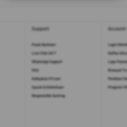
Support
Account
Pusat Bantuan
Login Mem
Live Chat 24/7
Daftar Aku
WhatsApp Support
Lupa Passw
FAQ
Riwayat Tr
Kebijakan Privasi
Panduan Ver
Syarat & Ketentuan
Program VI
Responsible Gaming