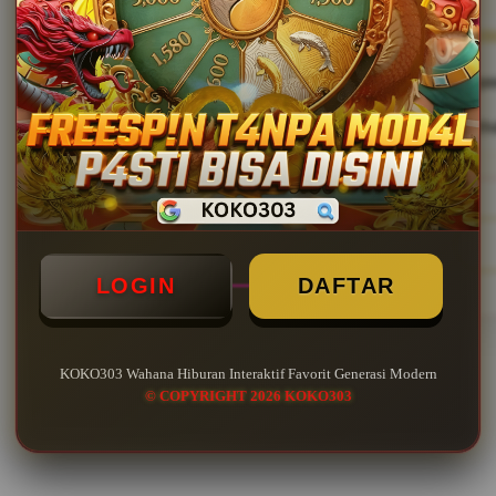
FITUR KOKO3
Minimal Depos
Minimal With
LOGIN
DAFTAR
KOKO303 Wahana Hiburan Interaktif Favorit Generasi Modern
© COPYRIGHT 2026 KOKO303