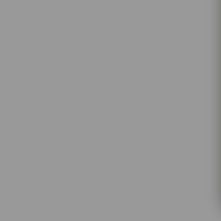
Layer Popup Close