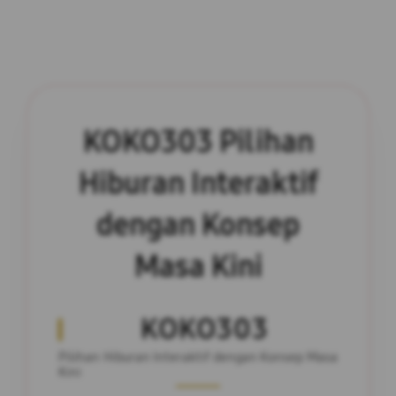
KOKO303
Pilihan
Hiburan Interaktif
dengan Konsep
Masa Kini
KOKO303
Pilihan Hiburan Interaktif dengan Konsep Masa
Kini