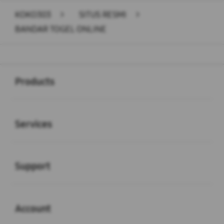
KOKO303
>
SITUS RESMI
>
BANDAR TOGEL ONLINE
Buka
Footer Navigation
Products
Buka
Services
Buka
Support
Buka
Account