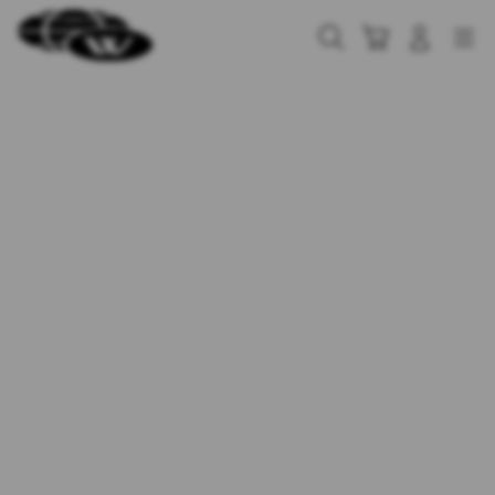
Skip
to
Cari
Troli
Login
Navigation
content