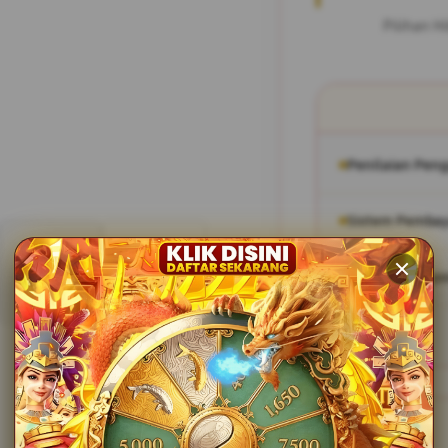
Pilihan H
Penilaian Pen
Sistem Pemba
+4 lebih
Layanan Suppo
banyak
Platform