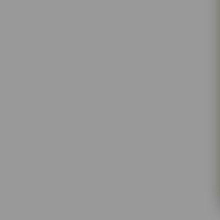
Layer Popup Close