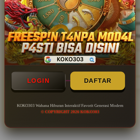
FITUR KOKO3
Minimal Depos
Minimal With
LOGIN
DAFTAR
KOKO303 Wahana Hiburan Interaktif Favorit Generasi Modern
© COPYRIGHT 2026 KOKO303