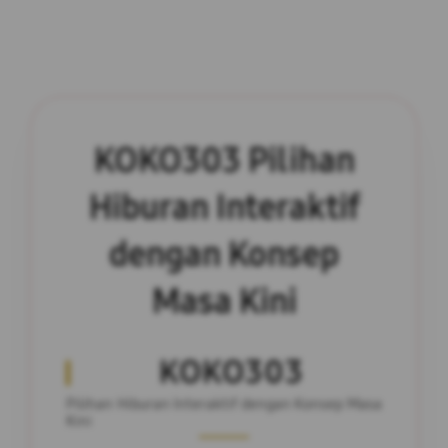
KOKO303
Pilihan
Hiburan Interaktif
dengan Konsep
Masa Kini
KOKO303
Pilihan Hiburan Interaktif dengan Konsep Masa
Kini