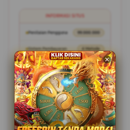
INFORMASI SITUS
Penilaian Pengguna
99.000.000
Sistem Pembayaran
4 Metode
Layanan Support
24/7
Platform
Multi-Device
PENAWARAN SPESIAL
FITUR KOKO303 SIMPLE