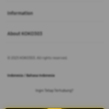
Buka
Information
Buka
About KOKO303
© 2025 KOKO303. All rights reserved.
Indonesia / Bahasa Indonesia
Ingin Tetap Terhubung?