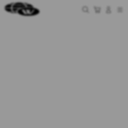
Skip
to
Cari
Troli
Login
Navigation
content