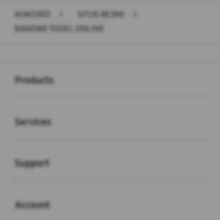
KOKO303
>
SITUS RESMI
>
BANDAR TOGEL ONLINE
Buka
Footer Navigation
Products
Buka
Services
Buka
Support
Buka
Account