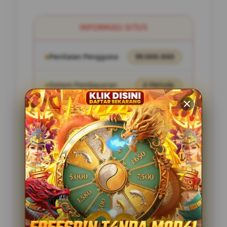
INFORMASI SITUS
Penilaian Pengguna
99.000.000
Sistem Pembayaran
4 Metode
Layanan Support
24/7
Platform
Multi-Device
PENAWARAN SPESIAL
FITUR KOKO303 SIMPLE