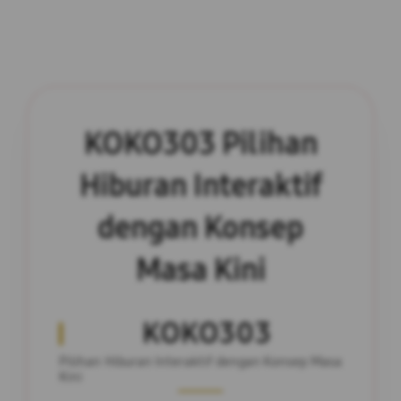
KOKO303
Pilihan
Hiburan Interaktif
dengan Konsep
Masa Kini
KOKO303
Pilihan Hiburan Interaktif dengan Konsep Masa
Kini