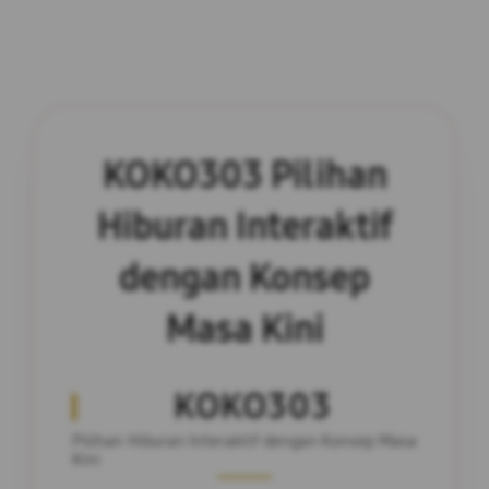
KOKO303
Pilihan
Hiburan Interaktif
dengan Konsep
Masa Kini
KOKO303
Pilihan Hiburan Interaktif dengan Konsep Masa
Kini