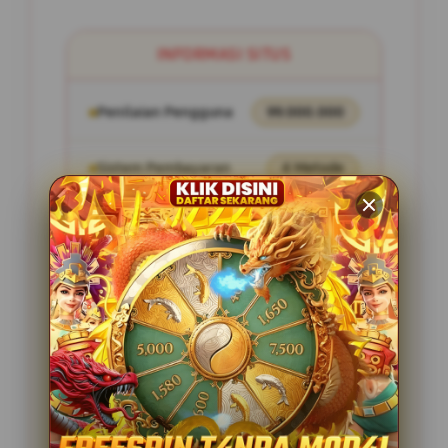
INFORMASI SITUS
Penilaian Pengguna
99.000.000
Sistem Pembayaran
4 Metode
Layanan Support
24/7
Platform
Multi-Device
PENAWARAN SPESIAL
FITUR KOKO303 SIMPLE