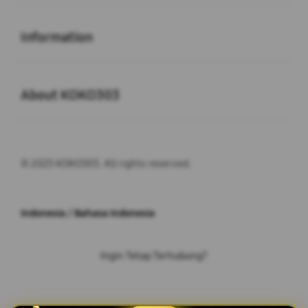
Buka
Information
Buka
About KOKO303
© 2025 KOKO303. All rights reserved.
Indonesia / Bahasa Indonesia
Ingin Tetap Terhubung?