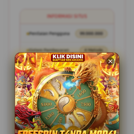
INFORMASI SITUS
Penilaian Pengguna
99.000.000
Sistem Pembayaran
4 Metode
Layanan Support
24/7
Platform
Multi-Device
PENAWARAN SPESIAL
FITUR KOKO303 SIMPLE