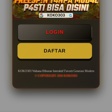
Minimal Deposit Rp. 10.000
Minimal Withdraw Rp 35.000
LOGIN
LOGIN
DAFTAR
DAFTAR
KOKO303 Wahana Hiburan Interaktif Favorit Generasi Modern
Layer Popup Close
© COPYRIGHT 2026 KOKO303