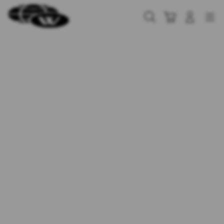
Skip
to
Cari
Troli
Login
Navigation
content