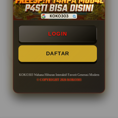
Minimal Deposit Rp. 10.000
Minimal Withdraw Rp 35.000
LOGIN
LOGIN
DAFTAR
DAFTAR
KOKO303 Wahana Hiburan Interaktif Favorit Generasi Modern
Layer Popup Close
© COPYRIGHT 2026 KOKO303